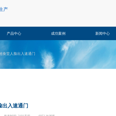
生产
产品中心
成功案例
新闻中心
地食堂人脸出入速通门
脸出入速通门