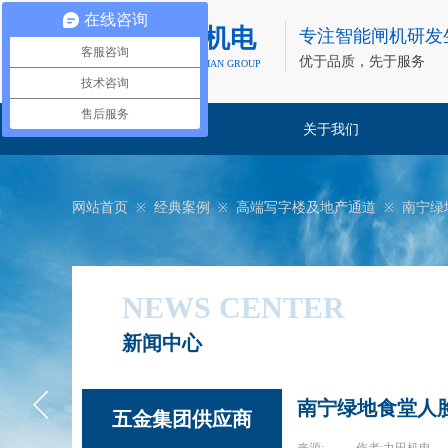
在线咨询
力田机电
专注智能闸机研发
客服咨询
优于品质，先于服务
LI TIAN JI DIAN GROUP
技术咨询
售后服务
网站首页
关于我们
网站首页
经典案例
高端写字楼及地产通道
南宁绿
※
※
※
NEWS CENTER
新闻中心
南宁绿地食堂人
​五金集团供应商