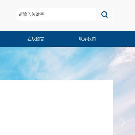
在线留言
联系我们