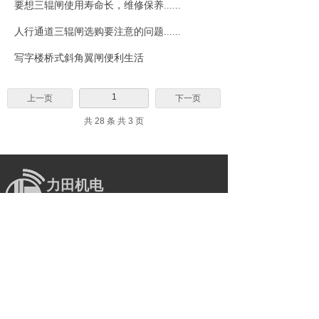
要想三辊闸使用寿命长，维修保养......
人行通道三辊闸选购要注意的问题......
写字楼桥式斜角翼闸便利生活
1
上一页
下一页
共 28 条 共 3 页
力田机电
LI TIAN JI DIAN
深圳市力田机电技术有限公司
公司地址：深圳市龙华区福城街道桔塘社区溢佳
路2号嘉图工业园A栋
联系电话：
13543274937
18344181076